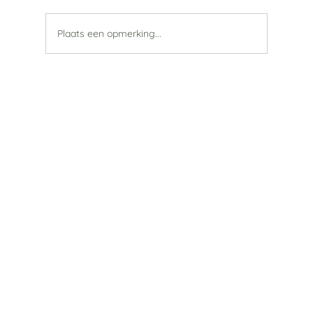
Plaats een opmerking...
Constructief gesprek minister van SZW