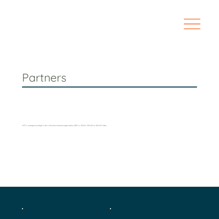
Partners
NCP is vertegenwoordigd in drie collectieve beheersorganisaties (CBO’s): StOPnl, SEKAM en SEKAM Video.