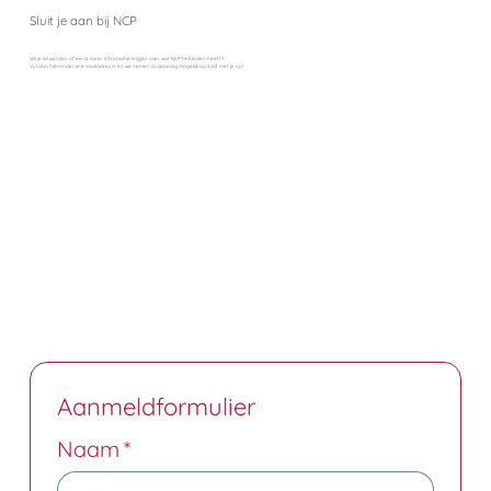
Sluit je aan bij NCP
Wil je lid worden of eerst meer informatie krijgen over wat NCP te bieden heeft?
Vul dan hieronder je e-mailadres in en we nemen zo spoedig mogelijk contact met je op!
Aanmeldformulier
Naam
*