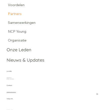
Voordelen
Partners
Samenwerkingen
NCP Young
Organisatie
Onze Leden
Nieuws & Updates
Locatie
MediArena 2
‍1114 BC Amsterdam
Contact
info@avproducenten.nl
Volg ons